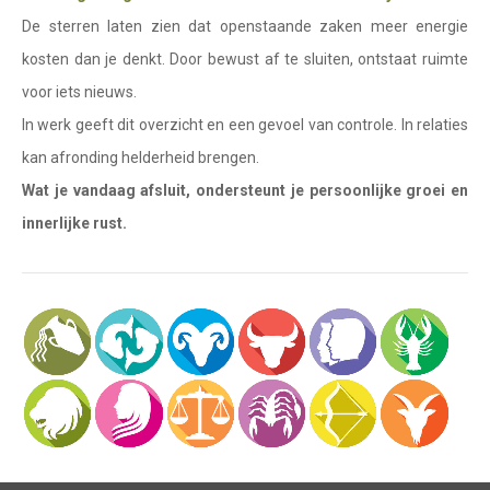
Waterman
De sterren laten zien dat openstaande zaken meer energie
Vissen
kosten dan je denkt. Door bewust af te sluiten, ontstaat ruimte
voor iets nieuws.
Ram
In werk geeft dit overzicht en een gevoel van controle. In relaties
Stier
kan afronding helderheid brengen.
Tweelingen
Wat je vandaag afsluit, ondersteunt je persoonlijke groei en
innerlijke rust.
Kreeft
Leeuw
Maagd
Weegschaal
Schorpioen
Boogschutter
Steenbok