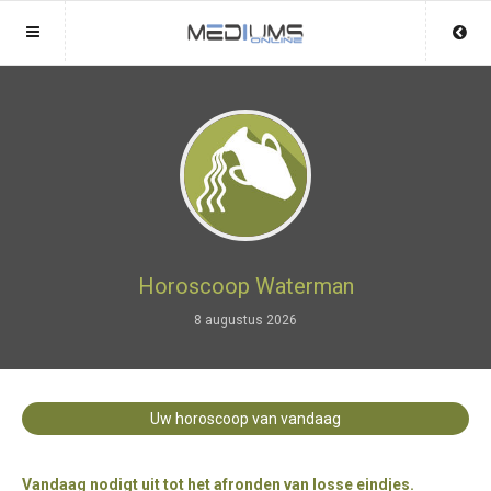
Sluit menu
Sluit menu
MENU MEDIUMSONLINE.NL
UW MEDIUMACCOUNT
Home
Login
Account
Aanmaken
Mediums
Wachtwoord
Login
Horoscoop Waterman
Aanmaken
8 augustus 2026
Vind medium
Wachtwoord
COPYRIGHT 08 - 2026 MOBIEL V 2.0
Fotoreading
MEDIUMSONLINE.NL
Uw horoscoop van vandaag
Horoscoop
12
Vandaag nodigt uit tot het afronden van losse eindjes.