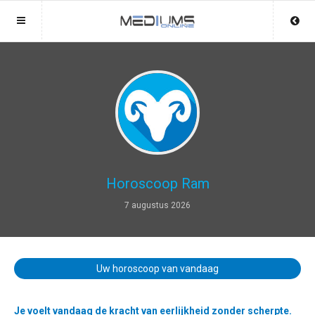
Sluit menu
Sluit menu
MENU MEDIUMSONLINE.NL
UW MEDIUMACCOUNT
Home
Login
Account
Aanmaken
Mediums
Wachtwoord
Login
Horoscoop Ram
Aanmaken
7 augustus 2026
Vind medium
Wachtwoord
COPYRIGHT 08 - 2026 MOBIEL V 2.0
Fotoreading
MEDIUMSONLINE.NL
Uw horoscoop van vandaag
Horoscoop
12
Je voelt vandaag de kracht van eerlijkheid zonder scherpte.