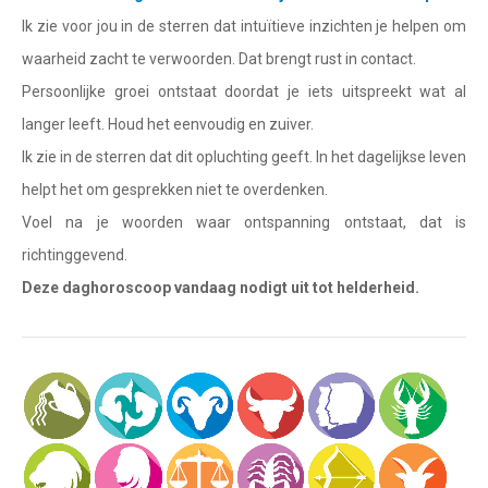
Waterman
Ik zie voor jou in de sterren dat intuïtieve inzichten je helpen om
Vissen
waarheid zacht te verwoorden. Dat brengt rust in contact.
Persoonlijke groei ontstaat doordat je iets uitspreekt wat al
Ram
langer leeft. Houd het eenvoudig en zuiver.
Stier
Ik zie in de sterren dat dit opluchting geeft. In het dagelijkse leven
Tweelingen
helpt het om gesprekken niet te overdenken.
Voel na je woorden waar ontspanning ontstaat, dat is
Kreeft
richtinggevend.
Leeuw
Deze daghoroscoop vandaag nodigt uit tot helderheid.
Maagd
Weegschaal
Schorpioen
Boogschutter
Steenbok