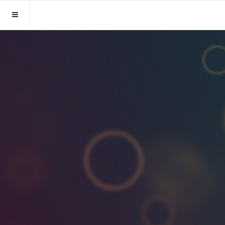
Sluit menu
MENU MEDIUMSONLINE.NL
Home
Account
Mediums
Login
Aanmaken
Vind medium
Wachtwoord
Fotoreading
Horoscoop
12