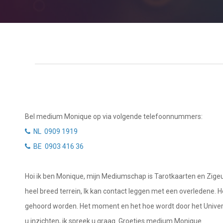
Tarotkaart
Waterman
Vissen
Getuigenissen
Ram
Belverzoek
Stier
Vragen?
Tweelingen
Info
Kreeft
Bel medium Monique op via volgende telefoonnummers:
Leeuw
Privacybeleid
NL 0909 1919
Maagd
BE 0903 416 36
Desktop website
Weegschaal
Hoi ik ben Monique, mijn Mediumschap is Tarotkaarten en Zigeu
Sluit menu
Schorpioen
heel breed terrein, Ik kan contact leggen met een overledene. He
Boogschutter
gehoord worden. Het moment en het hoe wordt door het Universum
CONTACT
u inzichten, ik spreek u graag. Groetjes medium Monique.
Steenbok