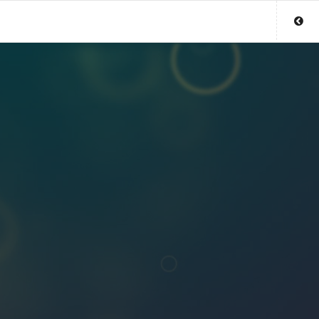
Sluit menu
UW MEDIUMACCOUNT
Login
Aanmaken
Wachtwoord
COPYRIGHT 08 - 2026 MOBIEL V 2.0
MEDIUMSONLINE.NL