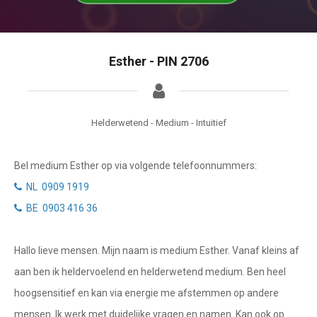
Tarotkaart
Waterman
Vissen
Getuigenissen
Esther - PIN 2706
Ram
Belverzoek
Stier
Vragen?
Tweelingen
Helderwetend - Medium - Intuitief
Info
Kreeft
Bel medium Esther op via volgende telefoonnummers:
Leeuw
Privacybeleid
NL 0909 1919
Maagd
BE 0903 416 36
Desktop website
Weegschaal
Hallo lieve mensen. Mijn naam is medium Esther. Vanaf kleins af
Sluit menu
Schorpioen
aan ben ik heldervoelend en helderwetend medium. Ben heel
Boogschutter
hoogsensitief en kan via energie me afstemmen op andere
CONTACT
mensen. Ik werk met duidelijke vragen en namen. Kan ook op
Steenbok