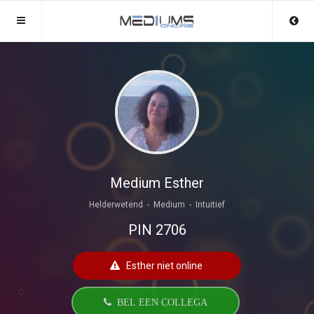
Sluit menu
Sluit menu
MENU MEDIUMSONLINE.NL
UW MEDIUMACCOUNT
Home
Login
Account
Aanmaken
Mediums
Wachtwoord
Login
Medium Esther
Aanmaken
Helderwetend - Medium - Intuitief
Vind medium
PIN 2706
Wachtwoord
COPYRIGHT 08 - 2026 MOBIEL V 2.0
Fotoreading
MEDIUMSONLINE.NL
Esther niet online
Horoscoop
12
BEL EEN COLLEGA